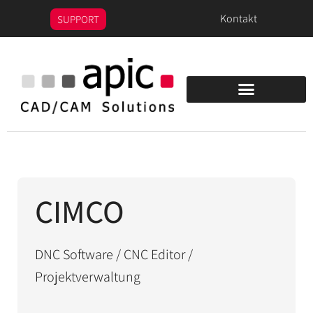
Inhalt
Kontakt
SUPPORT
springen
PEPS/OPTICAM DEMO
CIMCO
DNC Software / CNC Editor /
Projektverwaltung