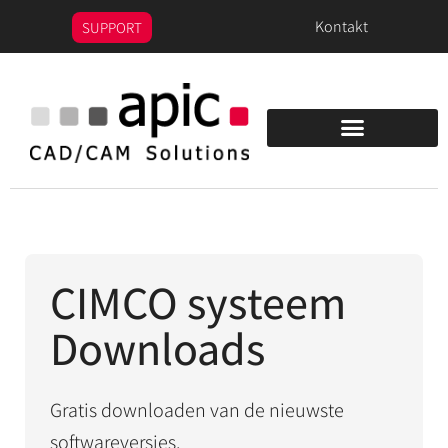
de
Kontakt
SUPPORT
inhoud
PEPS/OPTICAM Demo
CIMCO systeem
Downloads
Gratis downloaden van de nieuwste
softwareversies.