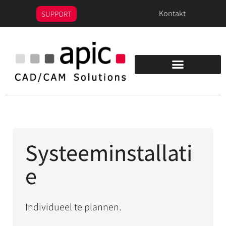
de
Kontakt
SUPPORT
inhoud
PEPS/OPTICAM Demo
Systeeminstallati
e
Individueel te plannen.